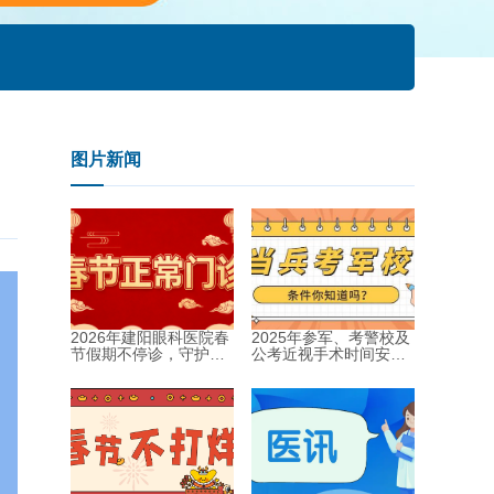
图片新闻
2026年建阳眼科医院春
2025年参军、考警校及
节假期不停诊，守护健
公考近视手术时间安排
康过新年！...
指南...