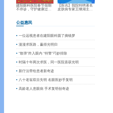
建阳眼科医院春节假期
【医讯】我院特聘著名
不停诊，守护健康过新
皮肤病专家王继湖主
年！...
任...
公益惠民
一位远视患者在建阳眼科圆了摘镜梦
漫漫求医路，赢得光明归
“散弹”炸入眼内 “特警”巧妙排除
时隔十年两次求医，同一医院喜获光明
新疗法带给患者新奇迹
八十老翁双目失明 名眼医妙手复明
高龄老人患眼病 手术复明创奇迹